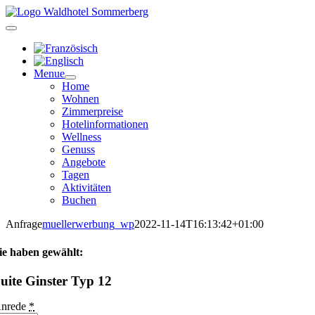
Zum
Inhalt
springen
Menue
Home
Wohnen
Zimmerpreise
Hotelinformationen
Wellness
Genuss
Angebote
Tagen
Aktivitäten
Buchen
Anfrage
muellerwerbung_wp
2022-11-14T16:13:42+01:00
ie haben gewählt:
uite Ginster Typ 12
nrede
*