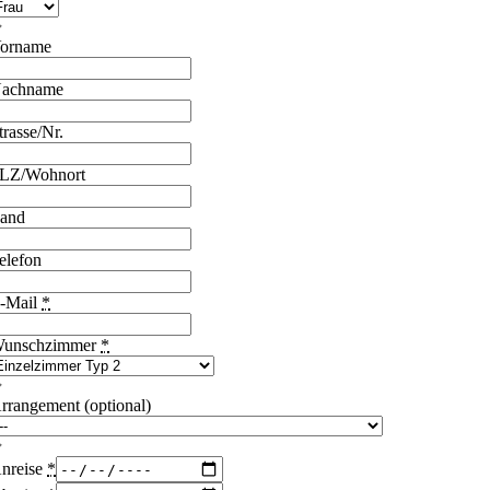
orname
achname
trasse/Nr.
LZ/Wohnort
and
elefon
-Mail
*
unschzimmer
*
rrangement (optional)
nreise
*