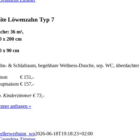
ite Löwenzahn
Typ 7
che: 36 m²,
0 x 200 cm
0 x 90 cm
n- & Schlafraum, begehbare Wellness-Dusche, sep. WC, überdachter 
ison
€ 151,-
uptsaison
€ 157,-
. Kinderzimmer € 73,-
mmer anfragen »
ellerwerbung_wp
2026-06-18T19:18:23+02:00