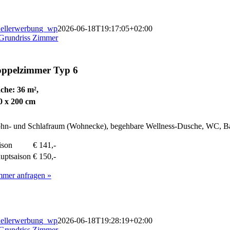
ellerwerbung_wp
2026-06-18T19:17:05+02:00
ppelzimmer
Typ 6
che: 36 m²,
0 x 200 cm
n- und Schlafraum (Wohnecke), begehbare Wellness-Dusche, WC, Bal
ison
€ 141,-
uptsaison
€ 150,-
mmer anfragen »
ellerwerbung_wp
2026-06-18T19:28:19+02:00