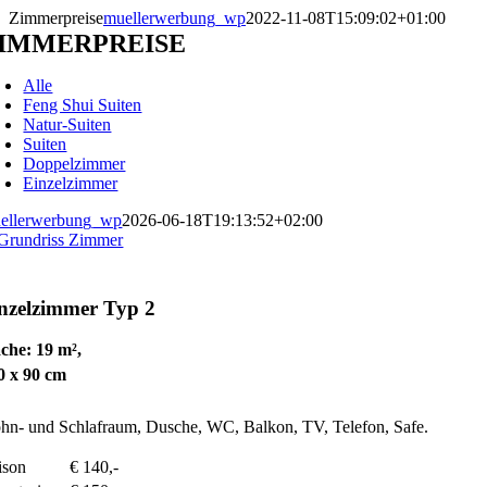
Zum
Zimmerpreise
muellerwerbung_wp
2022-11-08T15:09:02+01:00
Inhalt
IMMERPREISE
springen
Alle
Feng Shui Suiten
Natur-Suiten
Suiten
Doppelzimmer
Einzelzimmer
ellerwerbung_wp
2026-06-18T19:13:52+02:00
nzelzimmer
Typ 2
che: 19 m²,
0 x 90 cm
n- und Schlafraum, Dusche, WC, Balkon, TV, Telefon, Safe.
ison
€ 140,-