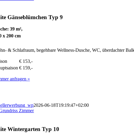
ite
Gänseblümchen Typ 9
che: 39 m²,
0 x 200 cm
n- & Schlafraum, begehbare Wellness-Dusche, WC, überdachter Balk
ison
€ 153,-
uptsaison
€ 159,-
mmer anfragen »
ellerwerbung_wp
2026-06-18T19:19:47+02:00
ite
Wintergarten Typ 10