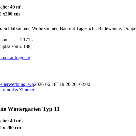
che: 49 m²,
0 x200 cm
. Schlafzimmer, Wohnzimmer, Bad mit Tageslicht, Badewanne, Doppel
ison
€ 171,-
uptsaison
€ 188,-
mmer anfragen »
ellerwerbung_wp
2026-06-18T19:20:20+02:00
ite
Wintergarten Typ 11
che: 49 m²,
0 x 200 cm