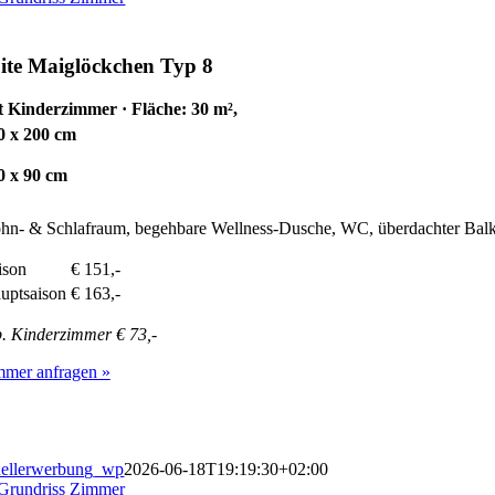
ite
Maiglöckchen Typ 8
t Kinderzimmer · Fläche: 30 m²,
0 x 200 cm
0 x 90 cm
n- & Schlafraum, begehbare Wellness-Dusche, WC, überdachter Balk
ison
€ 151,-
uptsaison
€ 163,-
. Kinderzimmer € 73,-
mmer anfragen »
ellerwerbung_wp
2026-06-18T19:19:30+02:00