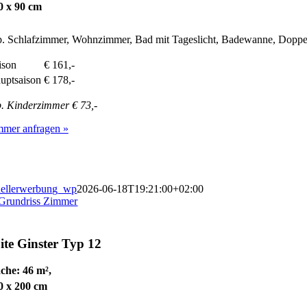
0 x 90 cm
. Schlafzimmer, Wohnzimmer, Bad mit Tageslicht, Badewanne, Doppe
ison
€ 161,-
uptsaison
€ 178,-
. Kinderzimmer € 73,-
mmer anfragen »
ellerwerbung_wp
2026-06-18T19:21:00+02:00
ite
Ginster Typ 12
che: 46 m²,
0 x 200 cm