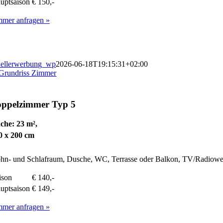
uptsaison
€ 150,-
mmer anfragen »
ellerwerbung_wp
2026-06-18T19:15:31+02:00
ppelzimmer
Typ 5
che: 23 m²,
0 x 200 cm
n- und Schlafraum, Dusche, WC, Terrasse oder Balkon, TV/Radioweck
ison
€ 140,-
uptsaison
€ 149,-
mmer anfragen »