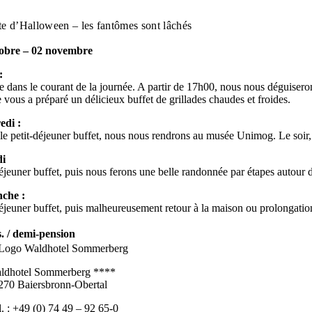
Skip
to
te d’Halloween – les fantômes sont lâchés
content
tobre – 02 novembre
:
e dans le courant de la journée. A partir de 17h00, nous nous déguiseron
e vous a préparé un délicieux buffet de grillades chaudes et froides.
edi :
le petit-déjeuner buffet, nous nous rendrons au musée Unimog. Le soir, il 
i
déjeuner buffet, puis nous ferons une belle randonnée par étapes autour d
che :
déjeuner buffet, puis malheureusement retour à la maison ou prolongatio
s. / demi-pension
ldhotel Sommerberg ****
270 Baiersbronn-Obertal
l. : +49 (0) 74 49 – 92 65-0