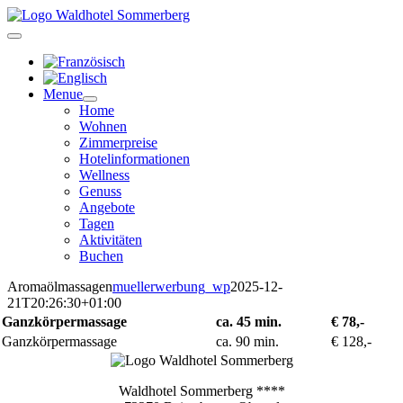
Zum
Inhalt
springen
Menue
Home
Wohnen
Zimmerpreise
Hotelinformationen
Wellness
Genuss
Angebote
Tagen
Aktivitäten
Buchen
Aromaölmassagen
muellerwerbung_wp
2025-12-
21T20:26:30+01:00
Ganzkörpermassage
ca. 45 min.
€ 78,-
Ganzkörpermassage
ca. 90 min.
€ 128,-
Waldhotel Sommerberg ****