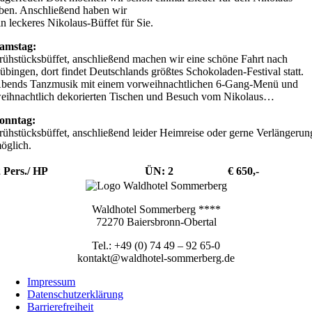
ben. Anschließend haben wir
in leckeres Nikolaus-Büffet für Sie.
amstag:
rühstücksbüffet, anschließend machen wir eine schöne Fahrt nach
übingen, dort findet Deutschlands größtes Schokoladen-Festival statt.
bends Tanzmusik mit einem vorweihnachtlichen 6-Gang-Menü und
eihnachtlich dekorierten Tischen und Besuch vom Nikolaus…
onntag:
rühstücksbüffet, anschließend leider Heimreise oder gerne Verlängerun
öglich.
2 Pers./ HP
ÜN: 2
€ 650,-
Waldhotel Sommerberg ****
72270 Baiersbronn-Obertal
Tel.: +49 (0) 74 49 – 92 65-0
kontakt@waldhotel-sommerberg.de
Impressum
Datenschutzerklärung
Barrierefreiheit