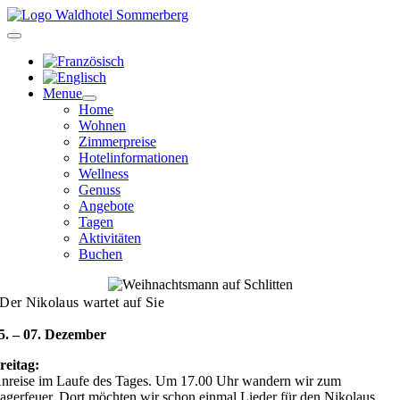
Zum
Inhalt
springen
Menue
Home
Wohnen
Zimmerpreise
Hotelinformationen
Wellness
Genuss
Angebote
Tagen
Aktivitäten
Buchen
Der Nikolaus wartet auf Sie
5. – 07. Dezember
reitag:
nreise im Laufe des Tages. Um 17.00 Uhr wandern wir zum
agerfeuer. Dort möchten wir schon einmal Lieder für den Nikolaus