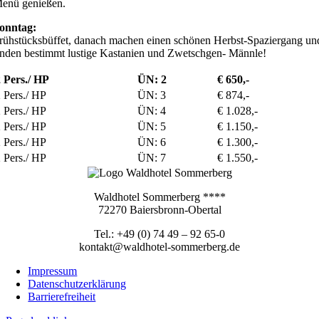
enü genießen.
onntag:
rühstücksbüffet, danach machen einen schönen Herbst-Spaziergang un
inden bestimmt lustige Kastanien und Zwetschgen- Männle!
2 Pers./ HP
ÜN: 2
€ 650,-
 Pers./ HP
ÜN: 3
€ 874,-
 Pers./ HP
ÜN: 4
€ 1.028,-
 Pers./ HP
ÜN: 5
€ 1.150,-
 Pers./ HP
ÜN: 6
€ 1.300,-
 Pers./ HP
ÜN: 7
€ 1.550,-
Waldhotel Sommerberg ****
72270 Baiersbronn-Obertal
Tel.: +49 (0) 74 49 – 92 65-0
kontakt@waldhotel-sommerberg.de
Impressum
Datenschutzerklärung
Barrierefreiheit