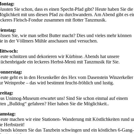
ontag:
ussten Sie schon, dass es einen Specht-Pfad gibt? Heute haben Sie die
öglichkeit mit uns diesen Pfad zu durchwandern. Am Abend gibt es ei
eckeres Fleisch-Fondue zusammen mit flotter Tanzmusik.
ienstag:
issen Sie, wie man selbst Butter macht? Dies und vieles mehr können
ie in der Völlmers Mühle anschauen und versuchen.
ittwoch:
eute schnitzen und dekorieren wir Kürbisse. Abends hat unsere
üchenbrigade ein leckeres Herbst-Menü mit Tanzmusik für Sie.
onnerstag:
eute geht es in den Hexenkeller des Hex vom Dasenstein Winzerkeller
ur Weinprobe – das wird bestimmt feucht-fröhlich und lustig.
reitag:
as Unimog-Museum erwartet uns! Sind Sie schon einmal auf einem
lten „Bulldog“ gefahren? Hier haben Sie die Möglichkeit..
amstag:
eute machen wir eine Stationen- Wanderung mit Köstlichkeiten rund 
ie Herbstzeit!
bends können Sie das Tanzbein schwingen und ein köstliches 6-Gang-