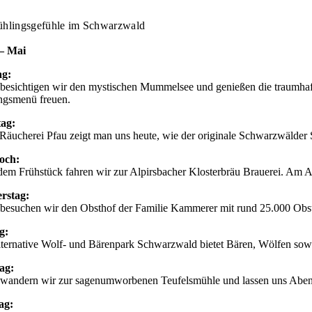
Zum
Inhalt
ühlingsgefühle im Schwarzwald
springen
 – Mai
g:
besichtigen wir den mystischen Mummelsee und genießen die traumhaft
ngsmenü freuen.
tag:
 Räucherei Pfau zeigt man uns heute, wie der originale Schwarzwälder
och:
em Frühstück fahren wir zur Alpirsbacher Klosterbräu Brauerei. Am A
rstag:
besuchen wir den Obsthof der Familie Kammerer mit rund 25.000 Obstb
g:
ternative Wolf- und Bärenpark Schwarzwald bietet Bären, Wölfen sowi
ag:
wandern wir zur sagenumworbenen Teufelsmühle und lassen uns Aben
ag: