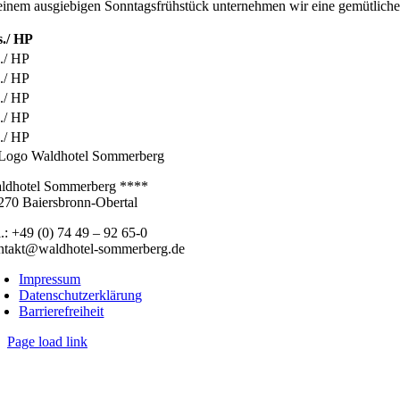
inem ausgiebigen Sonntagsfrühstück unternehmen wir eine gemütliche 
s./ HP
s./ HP
s./ HP
s./ HP
s./ HP
s./ HP
ldhotel Sommerberg ****
270 Baiersbronn-Obertal
l.: +49 (0) 74 49 – 92 65-0
ntakt@waldhotel-sommerberg.de
Impressum
Datenschutzerklärung
Barrierefreiheit
Page load link
Nach
oben