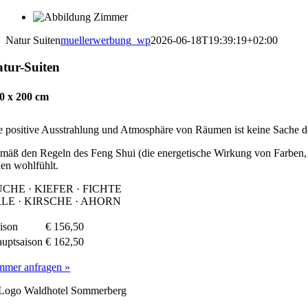
Zum
Inhalt
Natur Suiten
muellerwerbung_wp
2026-06-18T19:39:19+02:00
springen
tur-Suiten
0 x 200 cm
e positive Ausstrahlung und Atmosphäre von Räumen ist keine Sache de
mäß den Regeln des Feng Shui (die energetische Wirkung von Farben, St
nen wohlfühlt.
CHE · KIEFER · FICHTE
LE · KIRSCHE · AHORN
ison
€ 156,50
uptsaison
€ 162,50
mmer anfragen »