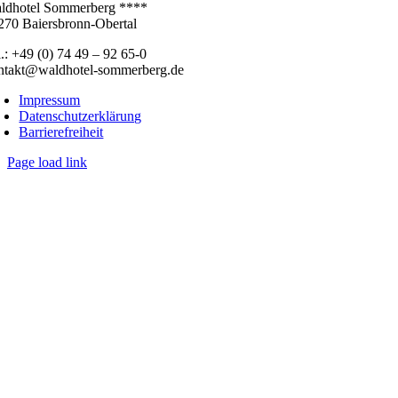
ldhotel Sommerberg ****
270 Baiersbronn-Obertal
l.: +49 (0) 74 49 – 92 65-0
ntakt@waldhotel-sommerberg.de
Impressum
Datenschutzerklärung
Barrierefreiheit
Page load link
Nach
oben