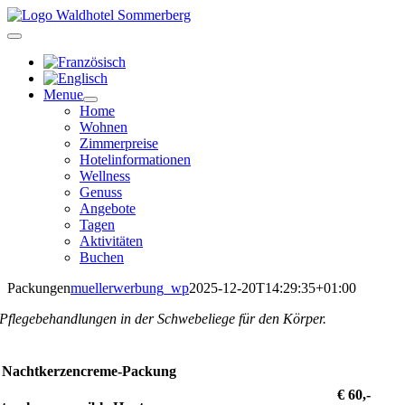
Zum
Inhalt
springen
Menue
Home
Wohnen
Zimmerpreise
Hotelinformationen
Wellness
Genuss
Angebote
Tagen
Aktivitäten
Buchen
Packungen
muellerwerbung_wp
2025-12-20T14:29:35+01:00
Pflegebehandlungen in der Schwebeliege für den Körper.
Nachtkerzencreme-Packung
€ 60,-