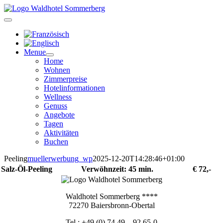
Zum
Inhalt
springen
Menue
Home
Wohnen
Zimmerpreise
Hotelinformationen
Wellness
Genuss
Angebote
Tagen
Aktivitäten
Buchen
Peeling
muellerwerbung_wp
2025-12-20T14:28:46+01:00
Salz-Öl-Peeling
Verwöhnzeit: 45 min.
€ 72,-
Waldhotel Sommerberg ****
72270 Baiersbronn-Obertal
Tel.: +49 (0) 74 49 – 92 65-0