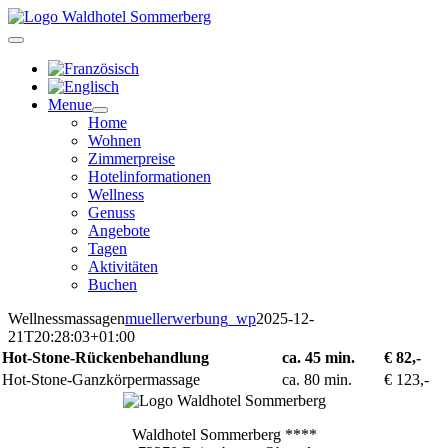
Zum
Inhalt
springen
Menue
Home
Wohnen
Zimmerpreise
Hotelinformationen
Wellness
Genuss
Angebote
Tagen
Aktivitäten
Buchen
Wellnessmassagen
muellerwerbung_wp
2025-12-
21T20:28:03+01:00
Hot-Stone-Rückenbehandlung
ca. 45 min.
€ 82,-
Hot-Stone-Ganzkörpermassage
ca. 80 min.
€ 123,-
Waldhotel Sommerberg ****