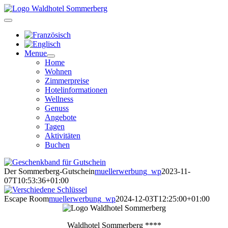
Zum
Inhalt
springen
Menue
Home
Wohnen
Zimmerpreise
Hotelinformationen
Wellness
Genuss
Angebote
Tagen
Aktivitäten
Buchen
Der Sommerberg-Gutschein
muellerwerbung_wp
2023-11-
07T10:53:36+01:00
Escape Room
muellerwerbung_wp
2024-12-03T12:25:00+01:00
Waldhotel Sommerberg ****