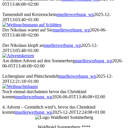
05T13:46:08+02:00
Tannenduft und Kerzenschein
muellerwerbung_wp
2025-12-
20T13:03:40+01:00
Der Nikolaus wartet auf Sie
muellerwerbung_wp
2026-06-
05T13:46:08+02:00
Der Nikolaus klopft an
muellerwerbung_wp
2025-12-
20T13:05:48+01:00
Am dritten Advent auf den Sommerberg
muellerwerbung_wp
2026-
06-05T13:46:08+02:00
Lichterglanz und Plätzchenduft
muellerwerbung_wp
2025-12-
20T12:21:18+01:00
Noch einmal durchatmen bevor das Christkind
kommt
muellerwerbung_wp
2026-06-05T13:46:08+02:00
4. Advent – Gemütlich wird’s, bevor das Christkind
kommt
muellerwerbung_wp
2025-12-20T12:24:08+01:00
Waldhotel Sommerberg ****