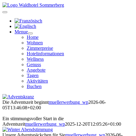
Zum
Inhalt
springen
Menue
Home
Wohnen
Zimmerpreise
Hotelinformationen
Wellness
Genuss
Angebote
Tagen
Aktivitäten
Buchen
Die Adventszeit beginnt
muellerwerbung_wp
2026-06-
05T13:46:08+02:00
Ein stimmungsvoller Start in die
Adventszeit
muellerwerbung_wp
2025-12-20T12:05:26+01:00
Unsere Adventspäckchen für Sie
muellerwerbung_wp
2026-06-